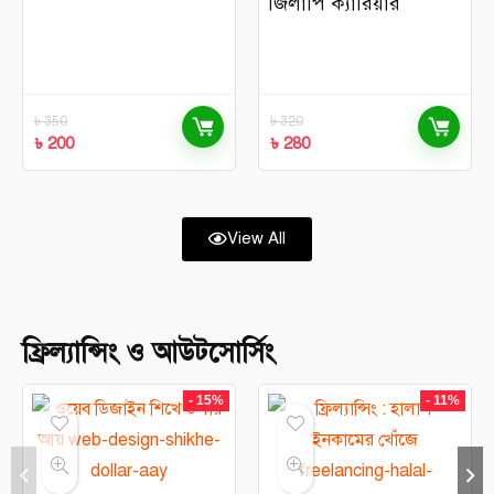
জিলাপি ক্যারিয়ার
৳
350
৳
320
৳
200
৳
280
View All
ফ্রিল্যান্সিং ও আউটসোর্সিং
- 15%
- 11%