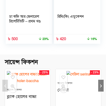
চা কফি আর জেনারেল
রিথিংকিং এডুকেশন
রিলেটিভিটি – প্রথম খণ্ড
৳
500
৳
420
23%
16%
সায়েন্স ফিকশন
- 25%
- 15%
সায়েন্স ফিকশন
সেরিনা
সায়েন্স ফিকশন
ব্ল্যাক হোলের বাচ্চা