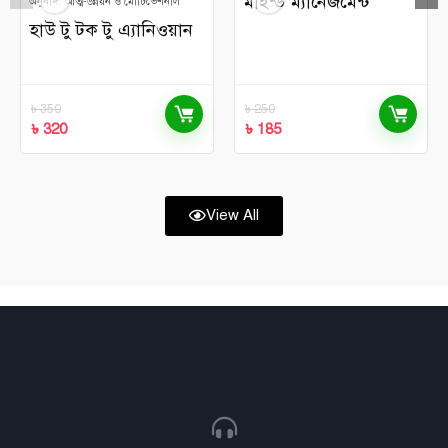
মাইন্ড ম্যানেজমেন্ট
অনুবাদ: আত্ম-উন্নয়ন ও মোটিভেশনাল
হাউ টু টক টু এ্যানিওয়ান
৳
350
৳
250
৳
320
৳
185
View All