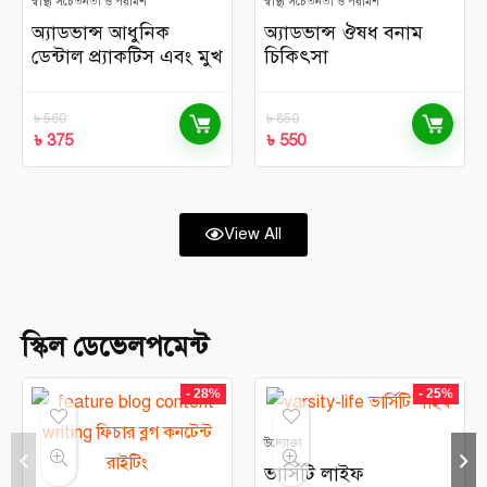
স্বাস্থ্য সচেতনতা ও পরামর্শ
স্বাস্থ্য সচেতনতা ও পরামর্শ
অ্যাডভান্স আধুনিক
অ্যাডভান্স ঔষধ বনাম
ডেন্টাল প্র্যাকটিস এবং মুখ
চিকিৎসা
ও দাঁতের প্রাথমিক
চিকিৎসা
৳
560
৳
850
৳
375
৳
550
View All
স্কিল ডেভেলপমেন্ট
- 28%
- 25%
উদ্যোক্তা
ভার্সিটি লাইফ