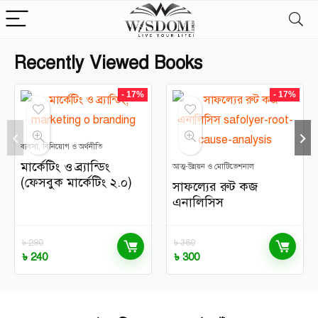
Recently Viewed Books
- 17%
- 17%
ব্যবসা, বিনিয়োগ ও অর্থনীতি
মার্কেটিং ও ব্র্যান্ডিং
আত্ম-উন্নয়ন ও মোটিভেশনাল
(ফেসবুক মার্কেটিং ২.০)
সাফল্যের রুট কজ
এনালিসিস
৳
290
৳
360
৳
240
৳
300