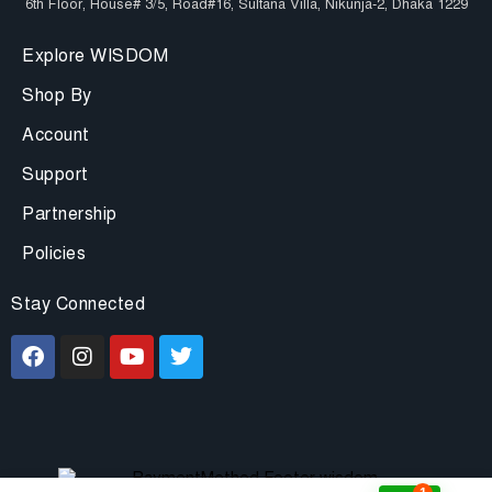
6th Floor, House# 3/5, Road#16, Sultana Villa, Nikunja-2, Dhaka 1229
Explore WISDOM
Shop By
Account
Support
Partnership
Policies
Stay Connected