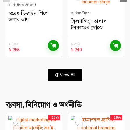
কম্পিউটার ও ইন্টারনেট
ওয়েব ডিজাইন শিখে
ক্যারিয়ার উন্নয়ন
ডলার আয়
ফ্রিল্যান্সিং : হালাল
ইনকামের খোঁজে
৳
300
৳
270
৳
255
৳
240
View All
ব্যবসা, বিনিয়োগ ও অর্থনীতি
- 27%
- 26%