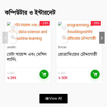
কম্পিউটার ও ইন্টারনেট
- 13%
- 15%
প্রোগ্রামিং
উদ্যোক্তা
ডেটা সায়েন্স এবং মেশিন
প্রোগ্রামিংয়ের চৌদ্দগোষ্ঠী
লার্নিং
৳
280
৳
360
৳
244
৳
306
View All